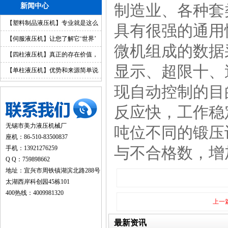
制造业、各种套
新闻中心
【塑料制品液压机】专业就是这么
具有很强的通用
简单
【伺服液压机】让您了解它‘世界’
微机组成的数据
【四柱液压机】真正的存在价值，
显示、超限十、
你值得拥有
【单柱液压机】优势和来源简单说
明
现自动控制的目
反应快，工作稳
无锡市美力液压机械厂
吨位不同的锻压
座机：86-510-83500837
与不合格数，增
手机：13921276259
Q Q：759898662
地址：宜兴市周铁镇湖滨北路288号
太湖西岸科创园45栋101
400热线：4009981320
上一
最新资讯