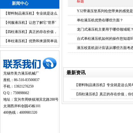
标题
新闻中心
Y32带液压垫系列给您带来的感觉
【塑料制品液压机】专业就是这么
单柱液压机优势在哪些方面？
简单
【伺服液压机】让您了解它‘世界’
龙门式液压机主要用于哪些领域呢
【四柱液压机】真正的存在价值，
台式单柱液压机如何的操作您知道
你值得拥有
【单柱液压机】优势和来源简单说
液压校直机设计应该从哪些方面考
明
最新资讯
无锡市美力液压机械厂
座机：86-510-83500837
【塑料制品液压机】专业就是这么简
手机：13921276259
Q Q：759898662
【四柱液压机】真正的存在价值，你
地址：宜兴市周铁镇湖滨北路288号
太湖西岸科创园45栋101
400热线：4009981320