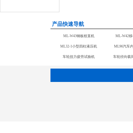
产品快速导航
ML-W43钢板校直机
ML-W42
ML32-1小型四柱液压机
ML96汽车
车轮扭力疲劳试验机
车轮径向载
ML31双柱液压机
ML15