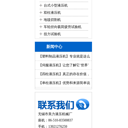
+
台式小型液压机
+
双柱液压机
+
地毯切割机
+
车轮径向载荷疲劳试验机
+
扭力试验机
新闻中心
【塑料制品液压机】专业就是这么
简单
【伺服液压机】让您了解它‘世界’
【四柱液压机】真正的存在价值，
你值得拥有
【单柱液压机】优势和来源简单说
明
无锡市美力液压机械厂
座机：86-510-83500837
手机：13921276259