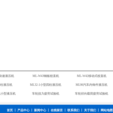
四柱拉伸液压机
ML32-2四柱液压机
ML32-1小型四柱液压机
框架液压机
ML-T41台式小型液压机
车轮扭力疲劳试验机
电液伺服液压机
ML-CNC1电动缸伺服压力机
ML31双柱液压机
柱快速液压机
ML-W43钢板校直机
ML-W42移动式校直机
首页
丨
产品中心
丨
新闻中心
丨
在线留言
丨
联系我们
丨
关于我们
丨
网站地图