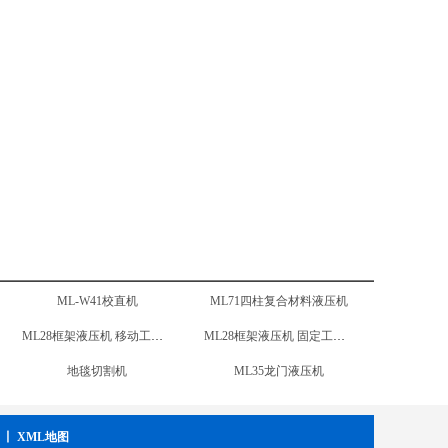
ML96汽车内饰件液压机
ML28框架液压机 移动工作台
车轮径向载荷疲劳试验机
地毯切割机
ML15卧式液压机
ML41单柱液压机
ML-W41校直机
丨
XML地图