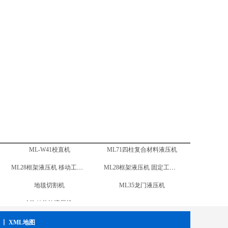
ML96汽车内饰件液压机
ML28框架液压机 移动工作台
车轮径向载荷疲劳试验机
地毯切割机
ML15卧式液压机
ML41单柱液压机
ML-W41校直机
丨
XML地图