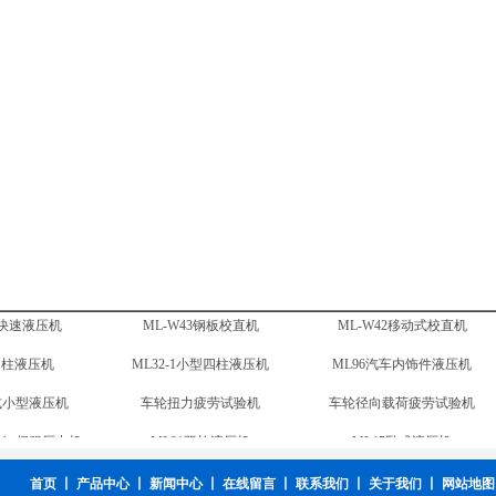
四柱拉伸液压机
ML32-2四柱液压机
ML32-1小型四柱液压机
框架液压机
ML-T41台式小型液压机
车轮扭力疲劳试验机
电液伺服液压机
ML-CNC1电动缸伺服压力机
ML31双柱液压机
柱快速液压机
ML-W43钢板校直机
ML-W42移动式校直机
首页
丨
产品中心
丨
新闻中心
丨
在线留言
丨
联系我们
丨
关于我们
丨
网站地图