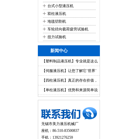
+
台式小型液压机
+
双柱液压机
+
地毯切割机
+
车轮径向载荷疲劳试验机
+
扭力试验机
新闻中心
【塑料制品液压机】专业就是这么
简单
【伺服液压机】让您了解它‘世界’
【四柱液压机】真正的存在价值，
你值得拥有
【单柱液压机】优势和来源简单说
明
无锡市美力液压机械厂
座机：86-510-83500837
手机：13921276259