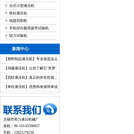
+
台式小型液压机
+
双柱液压机
+
地毯切割机
+
车轮径向载荷疲劳试验机
+
扭力试验机
新闻中心
【塑料制品液压机】专业就是这么
简单
【伺服液压机】让您了解它‘世界’
【四柱液压机】真正的存在价值，
你值得拥有
【单柱液压机】优势和来源简单说
明
无锡市美力液压机械厂
座机：86-510-83500837
手机：13921276259